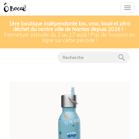
Togg
navig
1ère boutique indépendante bio, vrac, local et zéro
déchet du centre ville de Nantes depuis 2016 !
-
Fermeture estivale du 2 au 17 août ! Pas de livraison en
Nos produits
▸
Bouteilles, gourdes & thermos
▸
ligne sur cette période !
Bouteille isotherme enfant Qwetch 350 ml - bleue