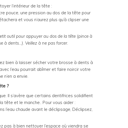
yer l’intérieur de la tête :
tre pouce, une pression au dos de la tête pour
détachera et vous n’aurez plus qu’à clipser une
it outil pour appuyer au dos de la tête (pince à
e à dents…). Veillez à ne pas forcer.
ez bien à laisser sécher votre brosse à dents à
 avec l’eau pourrait abîmer et faire noircir votre
e n’en a envie.
ête ?
e. Il s’avère que certains dentifrices solidifient
la tête et le manche.. Pour vous aider :
 l’eau chaude avant le déclipsage, Déclipsez,
tez pas à bien nettoyer l’espace où viendra se