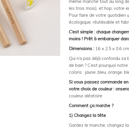
même manche tout au long de l
les trois mois), et hop, votre
Pour faire de votre quotidien 
écologique, réutilisable et fab
C’est simple : chaque changem
moins ! Prêt à embarquer dans
Dimensions :
16 x 2,5 x 0,6 cm
Qui n’a pas déjà confondu sa b
de bain ? C’est pourquoi notre
coloris : jaune, bleu, orange, bl
Si vous passez commande en li
votre choix de couleur : ons
couleur aléatoire.
Comment ça marche ?
1) Changez la tête
Gardez le manche, changez la tê