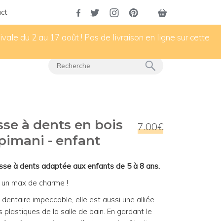
ct
vale du 2 au 17 août ! Pas de livraison en ligne sur cette
se à dents en bois
7.00€
pimani - enfant
sse à dents adaptée aux enfants de 5 à 8 ans.
 un max de charme !
 dentaire impeccable, elle est aussi une alliée
 plastiques de la salle de bain. En gardant le