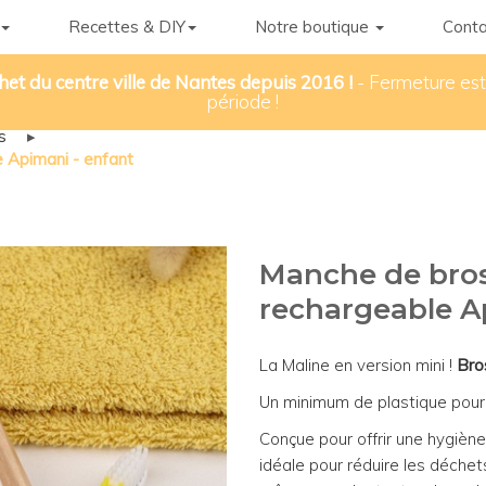
Recettes & DIY
Notre boutique
Conta
het du centre ville de Nantes depuis 2016 !
- Fermeture esti
période !
s
▸
 Apimani - enfant
Manche de bros
rechargeable A
La Maline en version mini !
Bro
Un minimum de plastique pour
Conçue pour offrir une hygiène
idéale pour réduire les déchets