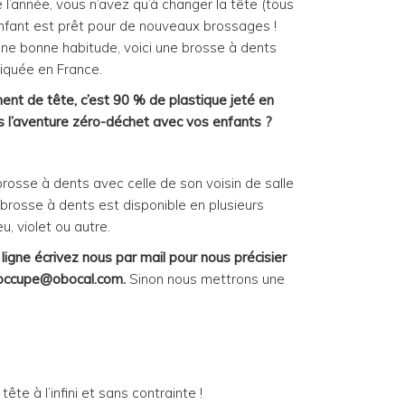
’année, vous n’avez qu’à changer la tête (tous
 enfant est prêt pour de nouveaux brossages !
une bonne habitude, voici une brosse à dents
riquée en France.
ent de tête, c’est 90 % de plastique jeté en
 l’aventure zéro-déchet avec vos enfants ?
rosse à dents avec celle de son voisin de salle
 brosse à dents est disponible en plusieurs
eu, violet ou autre.
gne écrivez nous par mail pour nous précisier
enoccupe@obocal.com.
Sinon nous mettrons une
te à l’infini et sans contrainte !