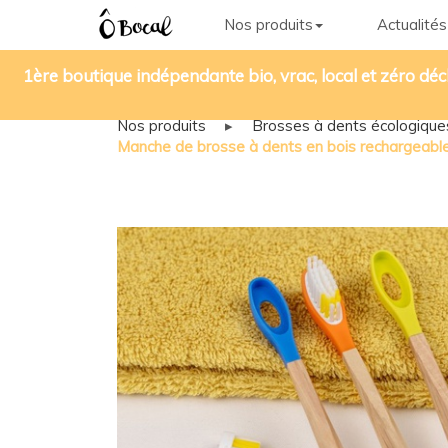
Nos produits
Actualités
1ère boutique indépendante bio, vrac, local et zéro déc
Nos produits
▸
Brosses à dents écologique
Manche de brosse à dents en bois rechargeable