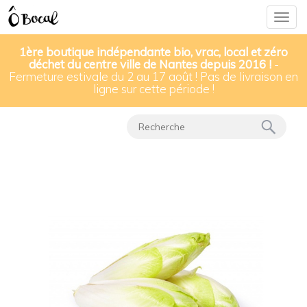
Togg
navig
1ère boutique indépendante bio, vrac, local et zéro
déchet du centre ville de Nantes depuis 2016 !
-
Fermeture estivale du 2 au 17 août ! Pas de livraison en
Nos produits
▸
Fruits & légumes
▸
ligne sur cette période !
Endives bio & locales