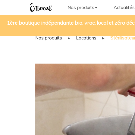
Nos produits
Actualités
1ère boutique indépendante bio, vrac, local et zéro déc
Nos produits
▸
Locations
▸
Stérilisate