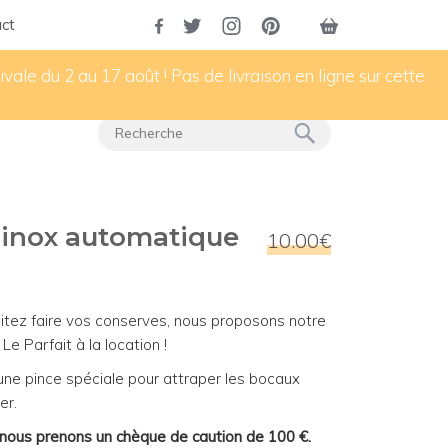
ct
vale du 2 au 17 août ! Pas de livraison en ligne sur cette
n inox automatique
10.00€
aitez faire vos conserves, nous proposons notre
 Le Parfait à la location !
 une pince spéciale pour attraper les bocaux
er.
t nous prenons un chèque de caution de 100 €.