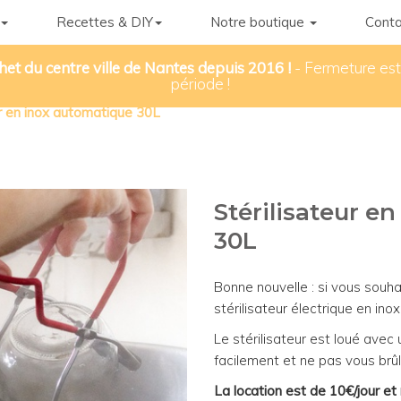
Recettes & DIY
Notre boutique
Conta
het du centre ville de Nantes depuis 2016 !
- Fermeture esti
période !
ur en inox automatique 30L
Stérilisateur e
30L
Bonne nouvelle : si vous souh
stérilisateur électrique en inox
Le stérilisateur est loué avec
facilement et ne pas vous brûl
La location est de 10€/jour e