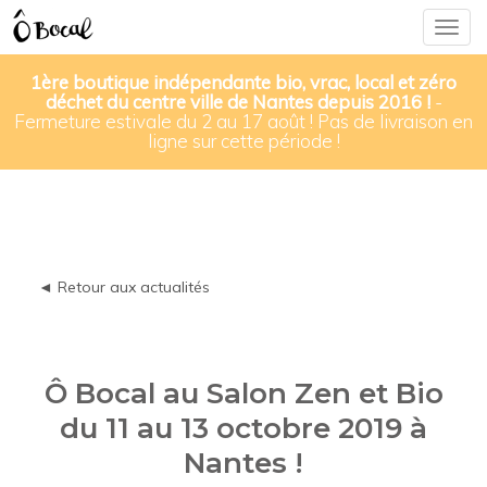
Togg
navig
1ère boutique indépendante bio, vrac, local et zéro
déchet du centre ville de Nantes depuis 2016 !
-
Fermeture estivale du 2 au 17 août ! Pas de livraison en
ligne sur cette période !
◄ Retour aux actualités
Ô Bocal au Salon Zen et Bio
du 11 au 13 octobre 2019 à
Nantes !