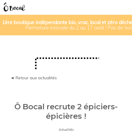
1ère boutique indépendante bio, vrac, local et zéro déche
Fermeture estivale du 2 au 17 août ! Pas de livra
◄ Retour aux actualités
Ô Bocal recrute 2 épiciers-
épicières !
Actualités