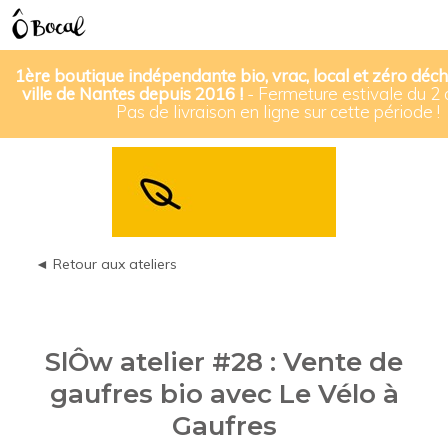
1ère boutique indépendante bio, vrac, local et zéro déch
ville de Nantes depuis 2016 !
- Fermeture estivale du 2 
Pas de livraison en ligne sur cette période !
◄ Retour aux ateliers
SlÔw atelier #28 : Vente de
gaufres bio avec Le Vélo à
Gaufres