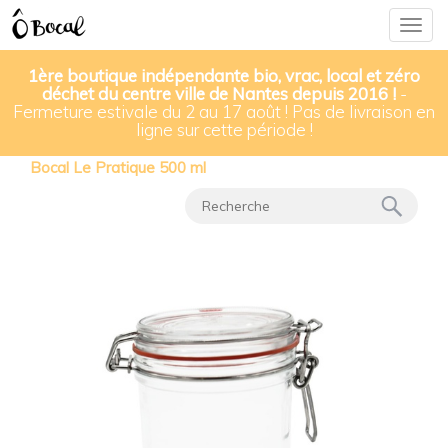
Togg
navig
1ère boutique indépendante bio, vrac, local et zéro
déchet du centre ville de Nantes depuis 2016 !
-
Fermeture estivale du 2 au 17 août ! Pas de livraison en
Nos produits
▸
ligne sur cette période !
Bocaux Le Pratique & bouteilles en verre
▸
Bocal Le Pratique 500 ml