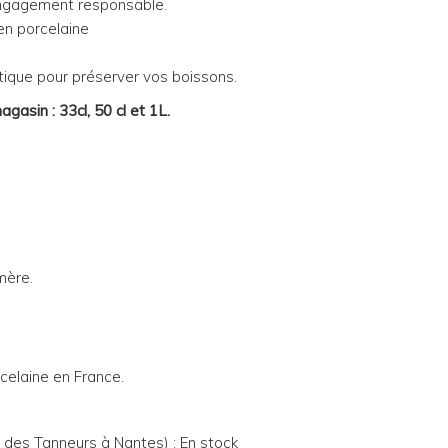
 engagement responsable.
en porcelaine
ique pour préserver vos boissons.
asin : 33cl, 50 cl et 1L.
mère.
celaine en France.
e des Tanneurs à Nantes) : En stock