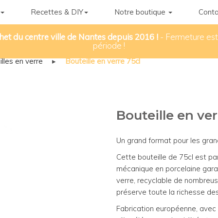
Recettes & DIY
Notre boutique
Conta
het du centre ville de Nantes depuis 2016 !
- Fermeture esti
période !
lles en verre
▸
Bouteille en verre 75cl
Bouteille en ver
Un grand format pour les gran
Cette bouteille de 75cl est p
mécanique en porcelaine garan
verre, recyclable de nombreuse
préserve toute la richesse de
Fabrication européenne, avec 