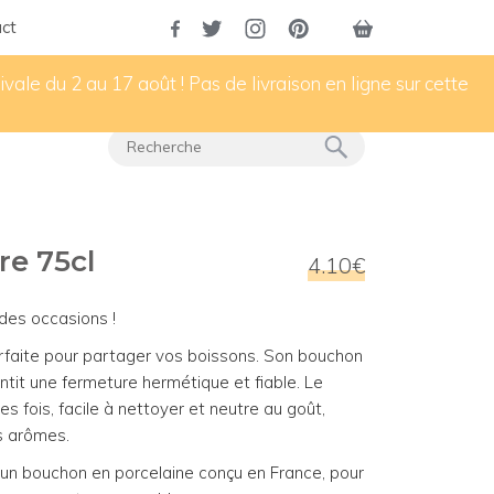
ct
vale du 2 au 17 août ! Pas de livraison en ligne sur cette
re 75cl
4.10€
des occasions !
arfaite pour partager vos boissons. Son bouchon
tit une fermeture hermétique et fiable. Le
s fois, facile à nettoyer et neutre au goût,
s arômes.
un bouchon en porcelaine conçu en France, pour