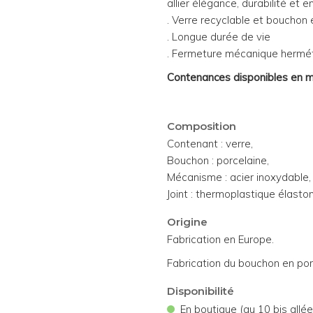
allier élégance, durabilité et
. Verre recyclable et bouchon 
. Longue durée de vie
. Fermeture mécanique hermét
Contenances disponibles en mag
Composition
Contenant : verre,
Bouchon : porcelaine,
Mécanisme : acier inoxydable,
Joint : thermoplastique élasto
Origine
Fabrication en Europe.
Fabrication du bouchon en por
Disponibilité
•
En boutique (au 10 bis allé