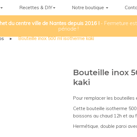
Recettes & DIY
Notre boutique
Conta
het du centre ville de Nantes depuis 2016 !
- Fermeture esti
période !
os
▸
Bouteille inox 500 ml isotherme kaki
Bouteille inox 
kaki
Pour remplacer les bouteilles e
Cette bouteille isotherme 50
boissons au chaud 12h et au f
Hermétique, double paroi avec 