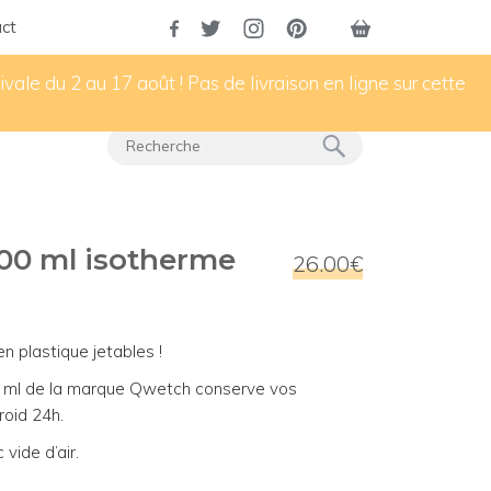
ct
vale du 2 au 17 août ! Pas de livraison en ligne sur cette
500 ml isotherme
26.00€
n plastique jetables !
0 ml de la marque Qwetch conserve vos
roid 24h.
vide d’air.