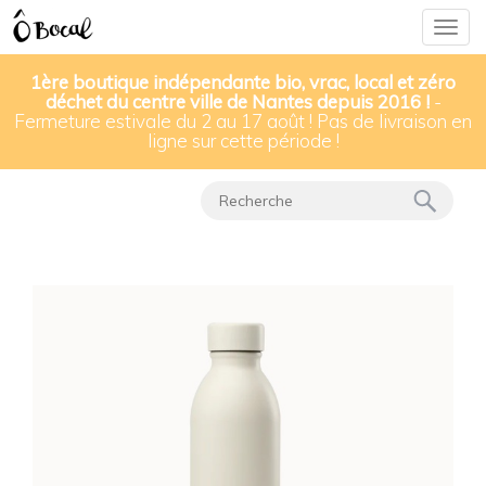
Togg
navig
1ère boutique indépendante bio, vrac, local et zéro
déchet du centre ville de Nantes depuis 2016 !
-
Fermeture estivale du 2 au 17 août ! Pas de livraison en
Nos produits
▸
Bouteilles, gourdes & thermos
▸
ligne sur cette période !
Bouteille isotherme Icon Qwetch 500 ml - beige sable