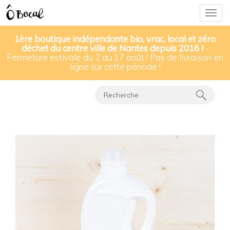
Togg
navig
1ère boutique indépendante bio, vrac, local et zéro
déchet du centre ville de Nantes depuis 2016 !
-
Fermeture estivale du 2 au 17 août ! Pas de livraison en
Nos produits
▸
Produits d'entretien
▸
ligne sur cette période !
Lessive hypoallergénique à la camomille bio