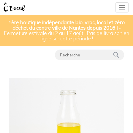
Togg
navig
1ère boutique indépendante bio, vrac, local et zéro
déchet du centre ville de Nantes depuis 2016 !
-
Fermeture estivale du 2 au 17 août ! Pas de livraison en
Nos produits
▸
Huiles, vinaigres & sauces
▸
ligne sur cette période !
Huile de sésame vierge bio