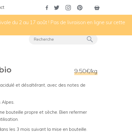
ct
vale du 2 au 17 août ! Pas de livraison en ligne sur cette
bio
9.50€/kg
 acidulé et désaltérant, avec des notes de
s Alpes.
r une bouteille propre et sèche. Bien refermer
ilisation.
s les 3 mois suivant la mise en bouteille.