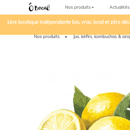
Nos produits
Actualités
1ère boutique indépendante bio, vrac, local et zéro déc
Nos produits
▸
Jus, kéfirs, kombuchas & siro