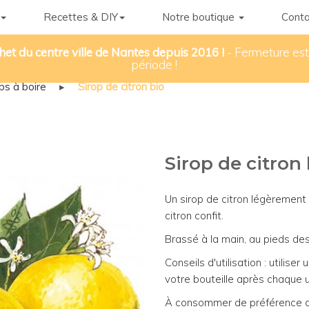
Recettes & DIY
Notre boutique
Conta
het du centre ville de Nantes depuis 2016 !
- Fermeture esti
période !
ps à boire
▸
Sirop de citron bio
Sirop de citron 
Un sirop de citron légèrement
citron confit.
Brassé à la main, au pieds de
Conseils d'utilisation : utilise
votre bouteille après chaque ut
À consommer de préférence dan