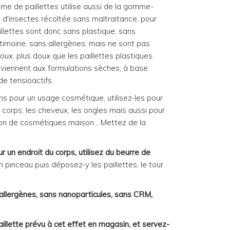
e de paillettes utilise aussi de la gomme-
 d'insectes récoltée sans maltraitance, pour
aillettes sont donc sans plastique, sans
imoine, sans allergènes, mais ne sont pas
oux, plus doux que les paillettes plastiques.
nviennent aux formulations sèches, à base
de tensioactifs.
 pour un usage cosmétique, utilisez-les pour
e corps, les cheveux, les ongles mais aussi pour
ation de cosmétiques maison... Mettez de la
ur un endroit du corps, utilisez du beurre de
un pinceau puis déposez-y les paillettes, le tour
allergènes, sans nanoparticules, sans CRM,
aillette prévu à cet effet en magasin, et servez-