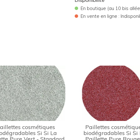
Disponibilité
•
En boutique (au 10 bis allé
•
En vente en ligne : Indisponi
aillettes cosmétiques
Paillettes cosmétiqu
odégradables Si Si La
biodégradables Si Si
ette Pure Vert - Standard
Paillette Pure Rouge