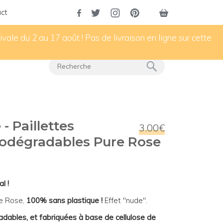
ct
vale du 2 au 17 août ! Pas de livraison en ligne sur cette
 - Paillettes
3.00€
odégradables Pure Rose
al !
re Rose,
100% sans plastique !
Effet "nude".
adables, et fabriquées à base de cellulose de