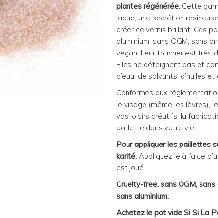
plantes régénérée.
Cette gamm
laque, une sécrétion résineuse
créer ce vernis brillant. Ces p
aluminium, sans OGM, sans ant
végan. Leur toucher est très d
Elles ne déteignent pas et co
d’eau, de solvants, d’huiles et 
Conformes aux réglementations
le visage (même les lèvres), l
vos loisirs créatifs, la fabric
paillette dans votre vie !
Pour appliquer les paillettes s
karité.
Appliquez le à l’aide d’
est joué.
Cruelty-free, sans OGM, sans 
sans aluminium.
Achetez le pot vide Si Si La P