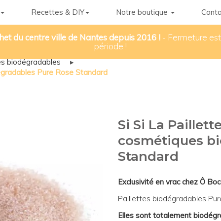
Recettes & DIY
Notre boutique
Conta
het du centre ville de Nantes depuis 2016 !
- Fermeture esti
période !
tes biodégradables
▸
odégradables Pure Rose Standard
Si Si La Paillette
cosmétiques bi
Standard
Exclusivité en vrac chez Ô Boc
Paillettes biodégradables Pu
Elles sont totalement biodégr