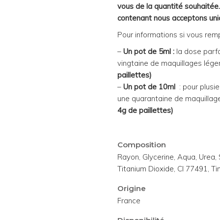
vous de la quantité souhaitée
contenant nous acceptons uni
Pour informations si vous remp
–
Un pot de 5ml :
la dose parf
vingtaine de maquillages léger
paillettes)
–
Un pot de 10ml
: pour plusie
une quarantaine de maquillage
4g de paillettes)
Composition
Rayon, Glycerine, Aqua, Urea, 
Titanium Dioxide, CI 77491, Ti
Origine
France