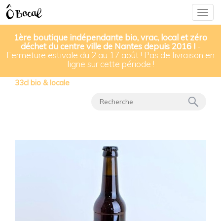
Togg
navig
1ère boutique indépendante bio, vrac, local et zéro
déchet du centre ville de Nantes depuis 2016 !
-
Fermeture estivale du 2 au 17 août ! Pas de livraison en
Nos produits
▸
Vins, bières & spiritueux
▸
ligne sur cette période !
Bière Brasserie Tête Haute ambrée "Amber Ale"
33cl bio & locale