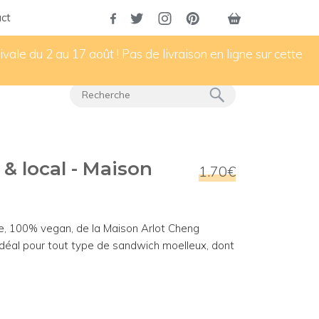
ct
vale du 2 au 17 août ! Pas de livraison en ligne sur cette
 & local - Maison
1.70€
live, 100% vegan, de la Maison Arlot Cheng
. Idéal pour tout type de sandwich moelleux, dont