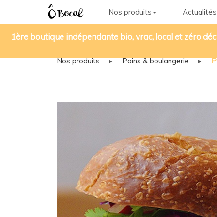
Nos produits
Actualités
1ère boutique indépendante bio, vrac, local et zéro déc
Nos produits
▸
Pains & boulangerie
▸
P