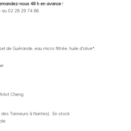
emandez-nous 48 h en avance
!
e au 02 28 29 74 86.
el de Guérande, eau micro filtrée, huile d'olive*,
ue
 Arlot Cheng
e des Tanneurs à Nantes) : En stock
ble