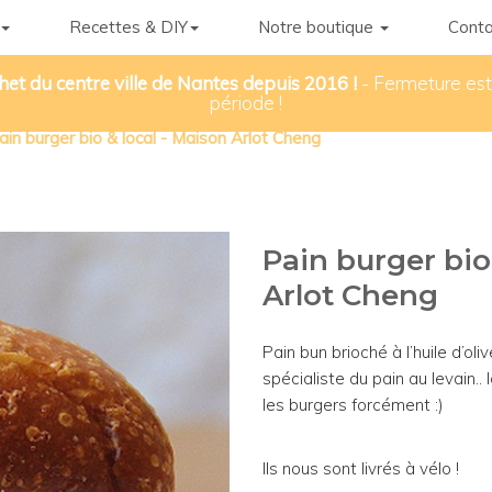
Recettes & DIY
Notre boutique
Conta
het du centre ville de Nantes depuis 2016 !
- Fermeture esti
période !
ain burger bio & local - Maison Arlot Cheng
Pain burger bio
Arlot Cheng
Pain bun brioché à l’huile d’o
spécialiste du pain au levain.
les burgers forcément :)
Ils nous sont livrés à vélo !