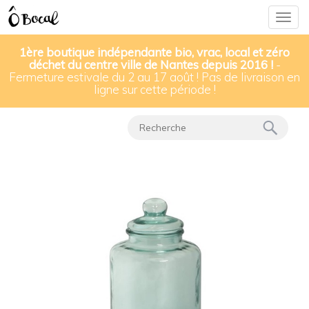
Togg
navig
1ère boutique indépendante bio, vrac, local et zéro
déchet du centre ville de Nantes depuis 2016 !
-
Fermeture estivale du 2 au 17 août ! Pas de livraison en
Nos produits
▸
Locations
▸
ligne sur cette période !
Bonbonne en verre de 12L