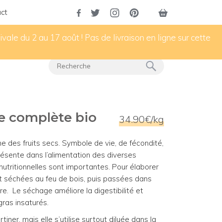
ct
vale du 2 au 17 août ! Pas de livraison en ligne sur cette
e complète bio
34.90€/kg
ne des fruits secs. Symbole de vie, de fécondité,
ésente dans l’alimentation des diverses
s nutritionnelles sont importantes. Pour élaborer
t séchées au feu de bois, puis passées dans
. Le séchage améliore la digestibilité et
gras insaturés.
ner, mais elle s’utilise surtout diluée dans la