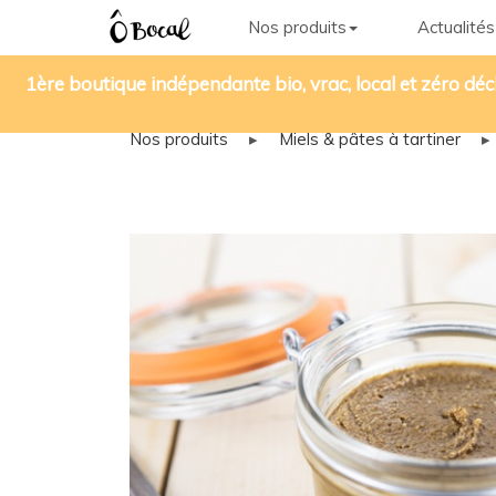
Nos produits
Actualités
1ère boutique indépendante bio, vrac, local et zéro déc
Nos produits
▸
Miels & pâtes à tartiner
▸