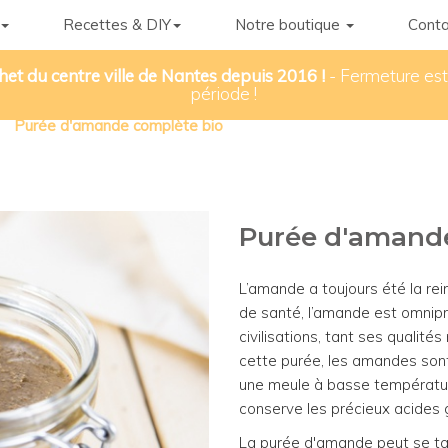
Recettes & DIY
Notre boutique
Conta
het du centre ville de Nantes depuis 2016 !
- Fermeture esti
période !
Purée d'amande complète bio
Purée d'amand
L’amande a toujours été la rei
de santé, l’amande est omnipr
civilisations, tant ses qualité
cette purée, les amandes son
une meule à basse température
conserve les précieux acides 
La purée d'amande peut se tarti