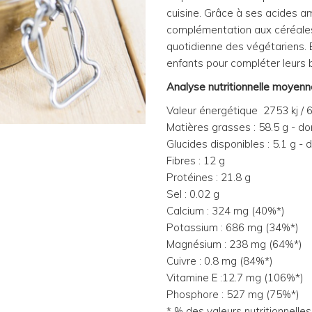
cuisine. Grâce à ses acides am
complémentation aux céréales. 
quotidienne des végétariens. E
enfants pour compléter leurs b
Analyse nutritionnelle moyenn
Valeur énergétique 2753 kj / 
Matières grasses : 58.5 g - do
Glucides disponibles : 5.1 g - 
Fibres : 12 g
Protéines : 21.8 g
Sel : 0.02 g
Calcium : 324 mg (40%*)
Potassium : 686 mg (34%*)
Magnésium : 238 mg (64%*)
Cuivre : 0.8 mg (84%*)
Vitamine E :12.7 mg (106%*)
Phosphore : 527 mg (75%*)
* % des valeurs nutritionnelles