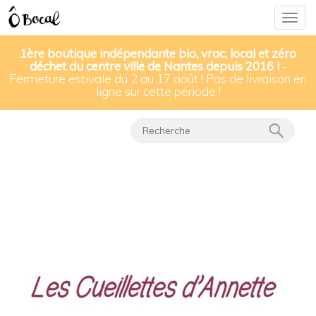
Togg
navig
1ère boutique indépendante bio, vrac, local et zéro
déchet du centre ville de Nantes depuis 2016 !
-
Fermeture estivale du 2 au 17 août ! Pas de livraison en
Nos produits
▸
Confitures & compotes
▸
ligne sur cette période !
Confiture de rhubarbe bio & locale