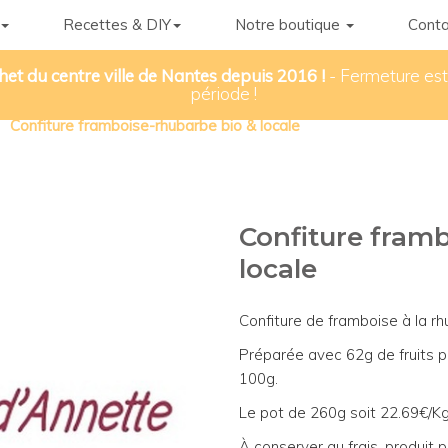
Recettes & DIY
Notre boutique
Conta
het du centre ville de Nantes depuis 2016 !
- Fermeture esti
période !
Confiture framboise-rhubarbe bio & locale
Confiture fram
locale
Confiture de framboise à la rh
Préparée avec 62g de fruits p
100g.
Le pot de 260g soit 22.69€/Kg
À conserver au frais, produit p