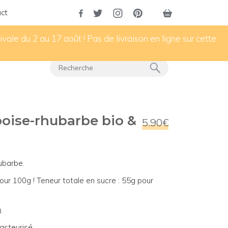
ct
vale du 2 au 17 août ! Pas de livraison en ligne sur cette
boise-rhubarbe bio &
5.90€
ubarbe.
our 100g ! Teneur totale en sucre : 55g pour
.
asteurisé.