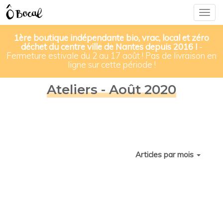
Togg
navig
1ère boutique indépendante bio, vrac, local et zéro
déchet du centre ville de Nantes depuis 2016 !
-
Fermeture estivale du 2 au 17 août ! Pas de livraison en
ligne sur cette période !
Ateliers - Août 2020
Articles par mois