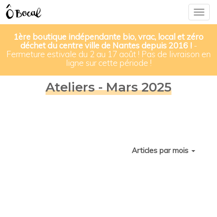
Togg
navig
1ère boutique indépendante bio, vrac, local et zéro
déchet du centre ville de Nantes depuis 2016 !
-
Fermeture estivale du 2 au 17 août ! Pas de livraison en
ligne sur cette période !
Ateliers - Mars 2025
Articles par mois