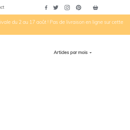
ct
vale du 2 au 17 août ! Pas de livraison en ligne sur cette
Articles par mois