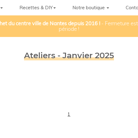
Recettes & DIY
Notre boutique
Conta
het du centre ville de Nantes depuis 2016 !
- Fermeture esti
période !
Ateliers - Janvier 2025
1