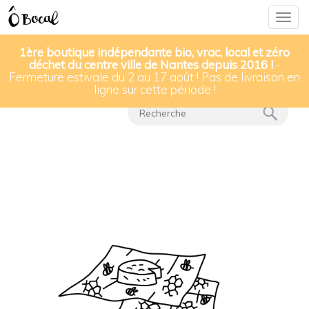
Togg
navig
1ère boutique indépendante bio, vrac, local et zéro
déchet du centre ville de Nantes depuis 2016 !
-
Fermeture estivale du 2 au 17 août ! Pas de livraison en
Nos produits
▸
Emballages durables & furoshikis
ligne sur cette période !