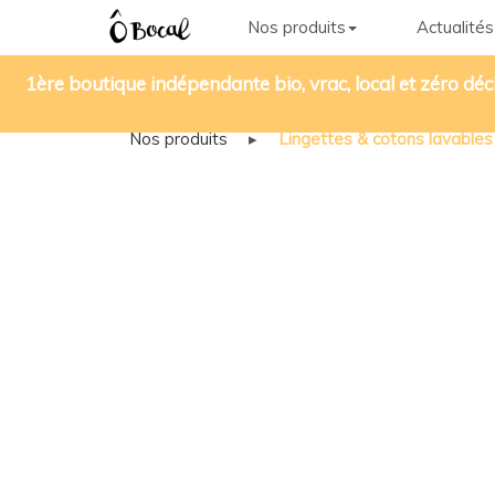
Nos produits
Actualités
1ère boutique indépendante bio, vrac, local et zéro déc
Nos produits
▸
Lingettes & cotons lavables