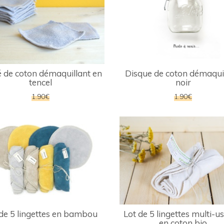
 de coton démaquillant en
Disque de coton démaqui
tencel
noir
1.90€
1.90€
 de 5 lingettes en bambou
Lot de 5 lingettes multi-u
en coton bio