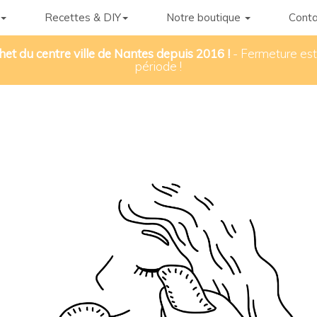
Recettes & DIY
Notre boutique
Conta
het du centre ville de Nantes depuis 2016 !
- Fermeture esti
période !