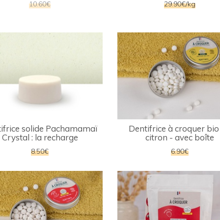
10.60€
29.90€/kg
ifrice solide Pachamamaï
Dentifrice à croquer bio
Crystal : la recharge
citron - avec boîte
8.50€
6.90€