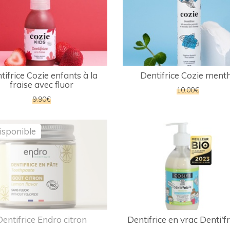
tifrice Cozie enfants à la
Dentifrice Cozie ment
fraise avec fluor
10.00€
9.90€
isponible
Dentifrice Endro citron
Dentifrice en vrac Denti'f