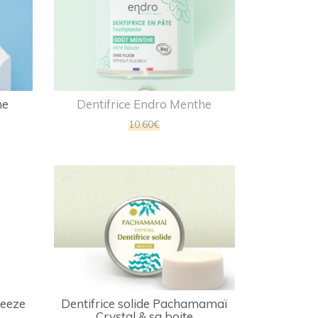
he
Dentifrice Endro Menthe
10.60€
reeze
Dentifrice solide Pachamamaï
Crystal & sa boite