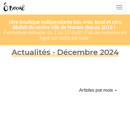
Togg
navig
1ère boutique indépendante bio, vrac, local et zéro
déchet du centre ville de Nantes depuis 2016 !
-
Fermeture estivale du 2 au 17 août ! Pas de livraison en
ligne sur cette période !
Actualités - Décembre 2024
Articles par mois