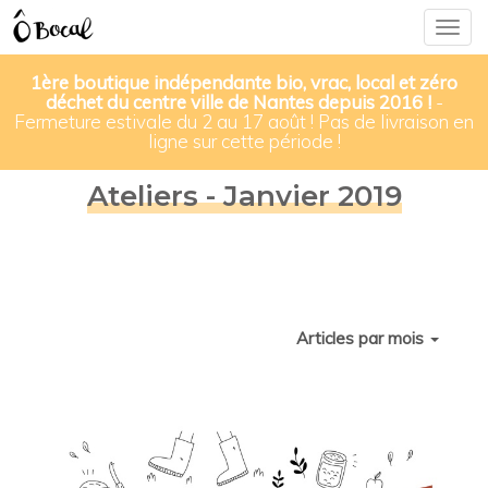
Togg
navig
1ère boutique indépendante bio, vrac, local et zéro
déchet du centre ville de Nantes depuis 2016 !
-
Fermeture estivale du 2 au 17 août ! Pas de livraison en
ligne sur cette période !
Ateliers - Janvier 2019
Articles par mois