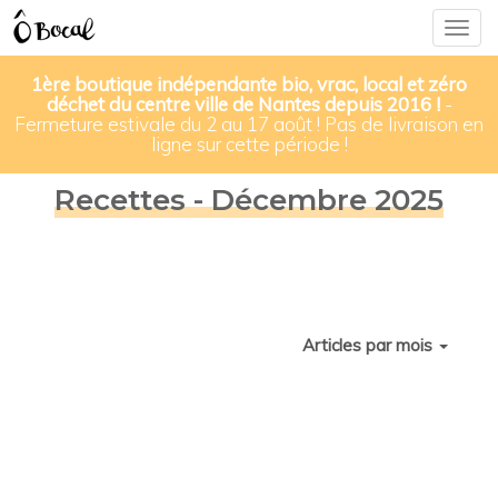
Togg
navig
1ère boutique indépendante bio, vrac, local et zéro
déchet du centre ville de Nantes depuis 2016 !
-
Fermeture estivale du 2 au 17 août ! Pas de livraison en
ligne sur cette période !
Recettes - Décembre 2025
Articles par mois