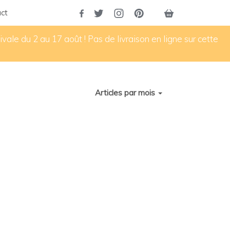
ct
vale du 2 au 17 août ! Pas de livraison en ligne sur cette
Articles par mois