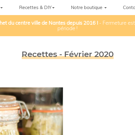
Recettes & DIY
Notre boutique
Conta
het du centre ville de Nantes depuis 2016 !
- Fermeture esti
période !
Recettes - Février 2020