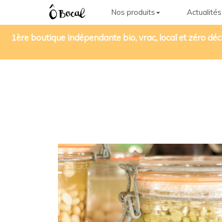
Nos produits
Actualités
1ère boutique indépendante bio, vrac, local et zéro déc