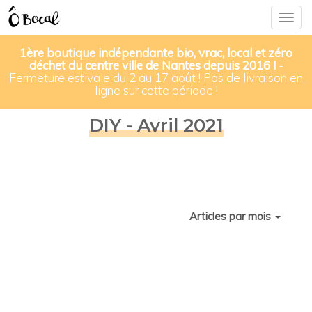
Togg
navig
1ère boutique indépendante bio, vrac, local et zéro
déchet du centre ville de Nantes depuis 2016 !
-
Fermeture estivale du 2 au 17 août ! Pas de livraison en
ligne sur cette période !
DIY - Avril 2021
Articles par mois