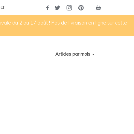
ct
vale du 2 au 17 août ! Pas de livraison en ligne sur cette
Articles par mois