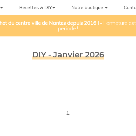
Recettes & DIY
Notre boutique
Conta
het du centre ville de Nantes depuis 2016 !
- Fermeture esti
période !
DIY - Janvier 2026
1