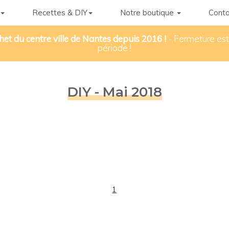
Recettes & DIY
Notre boutique
Conta
het du centre ville de Nantes depuis 2016 !
- Fermeture esti
période !
DIY - Mai 2018
1