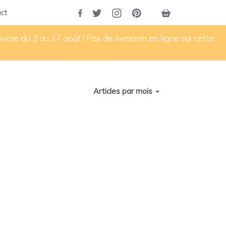
ct
vale du 2 au 17 août ! Pas de livraison en ligne sur cette
Articles par mois