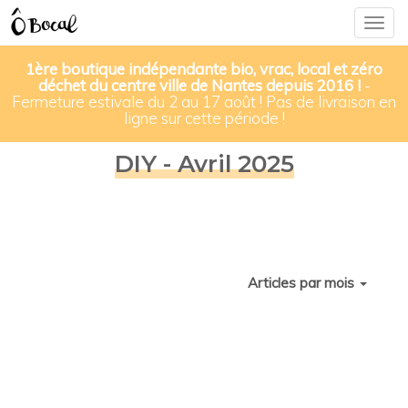
Togg
navig
1ère boutique indépendante bio, vrac, local et zéro
déchet du centre ville de Nantes depuis 2016 !
-
Fermeture estivale du 2 au 17 août ! Pas de livraison en
ligne sur cette période !
DIY - Avril 2025
Articles par mois