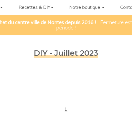
Recettes & DIY
Notre boutique
Conta
het du centre ville de Nantes depuis 2016 !
- Fermeture esti
période !
DIY - Juillet 2023
1