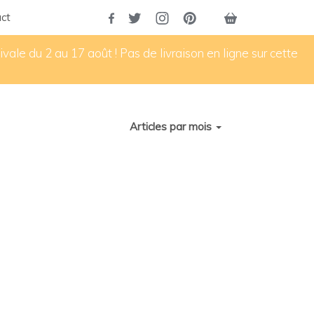
ct
vale du 2 au 17 août ! Pas de livraison en ligne sur cette
Articles par mois