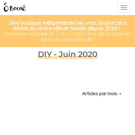
Togg
navig
1ère boutique indépendante bio, vrac, local et zéro
déchet du centre ville de Nantes depuis 2016 !
-
Fermeture estivale du 2 au 17 août ! Pas de livraison en
ligne sur cette période !
DIY - Juin 2020
Articles par mois