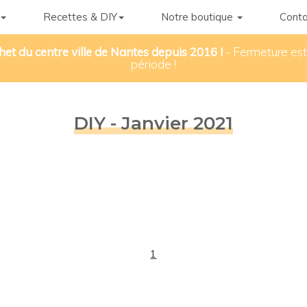
Recettes & DIY
Notre boutique
Conta
het du centre ville de Nantes depuis 2016 !
- Fermeture esti
période !
DIY - Janvier 2021
1