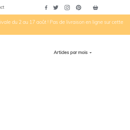
ct
vale du 2 au 17 août ! Pas de livraison en ligne sur cette
Articles par mois