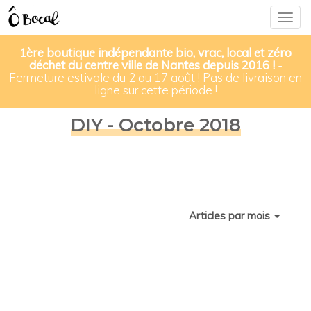
Togg
navig
1ère boutique indépendante bio, vrac, local et zéro
déchet du centre ville de Nantes depuis 2016 !
-
Fermeture estivale du 2 au 17 août ! Pas de livraison en
ligne sur cette période !
DIY - Octobre 2018
Articles par mois