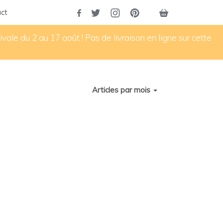
ct
vale du 2 au 17 août ! Pas de livraison en ligne sur cette
Articles par mois